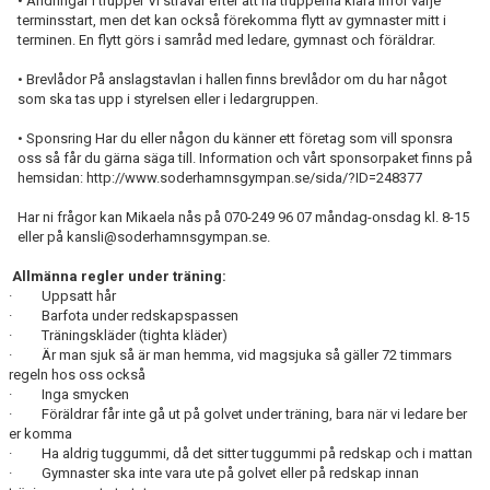
• Ändringar i trupper Vi strävar efter att ha trupperna klara inför varje
terminsstart, men det kan också förekomma flytt av gymnaster mitt i
terminen. En flytt görs i samråd med ledare, gymnast och föräldrar.
• Brevlådor På anslagstavlan i hallen finns brevlådor om du har något
som ska tas upp i styrelsen eller i ledargruppen.
• Sponsring Har du eller någon du känner ett företag som vill sponsra
oss så får du gärna säga till. Information och vårt sponsorpaket finns på
hemsidan: http://www.soderhamnsgympan.se/sida/?ID=248377
Har ni frågor kan Mikaela nås på 070-249 96 07 måndag-onsdag kl. 8-15
eller på kansli@soderhamnsgympan.se.
Allmänna regler under träning:
· Uppsatt hår
· Barfota under redskapspassen
· Träningskläder (tighta kläder)
· Är man sjuk så är man hemma, vid magsjuka så gäller 72 timmars
regeln hos oss också
· Inga smycken
· Föräldrar får inte gå ut på golvet under träning, bara när vi ledare ber
er komma
· Ha aldrig tuggummi, då det sitter tuggummi på redskap och i mattan
· Gymnaster ska inte vara ute på golvet eller på redskap innan