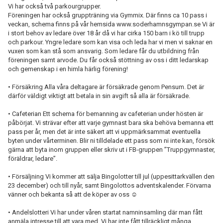
Vi har också två parkourgrupper.
Föreningen har också gruppträning via Gymmix. Där finns ca 10 pass i
STÄDSCHEMA
veckan, schema finns på vår hemsida www.soderhamnsgympan.se Vi är
i stort behov av ledare över 18 år då vi har cirka 150 barn i kö till trupp
VÅRA LEDARE ÄR UTBILDADE ENLIGT SVGF
och parkour. Yngre ledare som kan visa och leda har vi men vi saknar en
vuxen som kan stå som ansvarig. Som ledare får du utbildning från
föreningen samt arvode. Du får också stöttning av oss i ditt ledarskap
FÖRÄLDRAPOLICY - TRUPPGYMNASTIK
och gemenskap i en himla härlig förening!
SGF I MEDIA
• Försäkring Alla våra deltagare är försäkrade genom Pensum. Det är
därför väldigt viktigt att betala in sin avgift så alla är försäkrade.
DOKUMENT
• Cafeterian Ett schema för bemanning av cafeterian under hösten är
påbörjat. Vi strävar efter att varje gymnast bara ska behöva bemanna ett
pass per år, men det är inte säkert att vi uppmärksammat eventuella
byten under vårterminen. Blir ni tilldelade ett pass som ni inte kan, försök
gärna att byta inom gruppen eller skriv ut i FB-gruppen ”Truppgymnaster,
föräldrar, ledare”.
• Försäljning Vi kommer att sälja Bingolotter till jul (uppesittarkvällen den
23 december) och till nyår, samt Bingolottos adventskalender. Förvarna
vänner och bekanta så att de köper av oss ☺
• Andelslotteri Vi har under våren startat namninsamling där man fått
anmäla intresse till att vara med. Vi har inte fått tillräckligt många