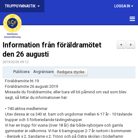
TRUPPGYMNASTIK
LOGGA IN
HEM
Information från föräldramötet
NYHETER
<
>
den 26 augusti
KONTAKT
2019-02-05 09:12
ANMÄLAN
Publicera Avgränsare
Redigera stycke
Föräldramöte ht-19
AVGIFTER OCH FÖRSÄKRING
Föräldramöte 26 augusti 2019
Missade du föräldrarmöte, eller bara vill bli påmind om vad som blev
PROFILKLÄDER
sagt, så hittar du informationen här:
• 740 aktiva medlemmar
TRÄNINGS- OCH TÄVLINGSVERKSAMHET
Utav dessa är ca 340 st. barn och ungdomar mellan 6-17 år - 10 tävlande
trupper och 5 förberedande tävlingstrupper.
VAD INNEBÄR ATT VARA LEDARE OCH HUR BLIR JAG DET?
Vi har en trupp för vuxna (över 18 år) där både nybörjare och gamla
gymnaster är välkomna. Vi har 6 barngrupper 2-7 år runtom i kommunen
- Bergvik x 2, Sandarne x 2, Trönö och på Östra skolan i Söderhamn
TRÄNINGSTIDER OCH TRUPPINDELNING