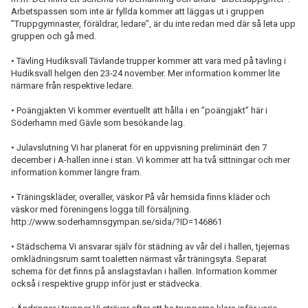
Arbetspassen som inte är fyllda kommer att läggas ut i gruppen
”Truppgymnaster, föräldrar, ledare”, är du inte redan med där så leta upp
gruppen och gå med.
• Tävling Hudiksvall Tävlande trupper kommer att vara med på tävling i
Hudiksvall helgen den 23-24 november. Mer information kommer lite
närmare från respektive ledare.
• Poängjakten Vi kommer eventuellt att hålla i en ”poängjakt” här i
Söderhamn med Gävle som besökande lag.
• Julavslutning Vi har planerat för en uppvisning preliminärt den 7
december i A-hallen inne i stan. Vi kommer att ha två sittningar och mer
information kommer längre fram.
• Träningskläder, overaller, väskor På vår hemsida finns kläder och
väskor med föreningens logga till försäljning.
http://www.soderhamnsgympan.se/sida/?ID=146861
• Städschema Vi ansvarar själv för städning av vår del i hallen, tjejernas
omklädningsrum samt toaletten närmast vår träningsyta. Separat
schema för det finns på anslagstavlan i hallen. Information kommer
också i respektive grupp inför just er städvecka.