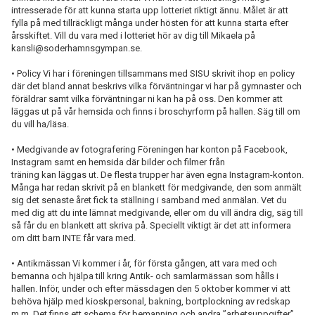
intresserade för att kunna starta upp lotteriet riktigt ännu. Målet är att
fylla på med tillräckligt många under hösten för att kunna starta efter
årsskiftet. Vill du vara med i lotteriet hör av dig till Mikaela på
kansli@soderhamnsgympan.se.
• Policy Vi har i föreningen tillsammans med SISU skrivit ihop en policy
där det bland annat beskrivs vilka förväntningar vi har på gymnaster och
föräldrar samt vilka förväntningar ni kan ha på oss. Den kommer att
läggas ut på vår hemsida och finns i broschyrform på hallen. Säg till om
du vill ha/läsa.
• Medgivande av fotografering Föreningen har konton på Facebook,
Instagram samt en hemsida där bilder och filmer från
träning kan läggas ut. De flesta trupper har även egna Instagram-konton.
Många har redan skrivit på en blankett för medgivande, den som anmält
sig det senaste året fick ta ställning i samband med anmälan. Vet du
med dig att du inte lämnat medgivande, eller om du vill ändra dig, säg till
så får du en blankett att skriva på. Speciellt viktigt är det att informera
om ditt barn INTE får vara med.
• Antikmässan Vi kommer i år, för första gången, att vara med och
bemanna och hjälpa till kring Antik- och samlarmässan som hålls i
hallen. Inför, under och efter mässdagen den 5 oktober kommer vi att
behöva hjälp med kioskpersonal, bakning, bortplockning av redskap
m.m. Det finns ett schema för bemanning och andra ”arbetsuppgifter”.