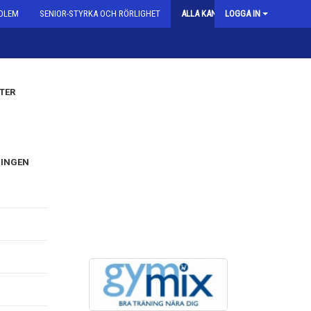
DLEM
SENIOR-STYRKA OCH RÖRLIGHET
ALLA KAN GYMPA
LOGGA IN
TER
NINGEN
5
0
7
2