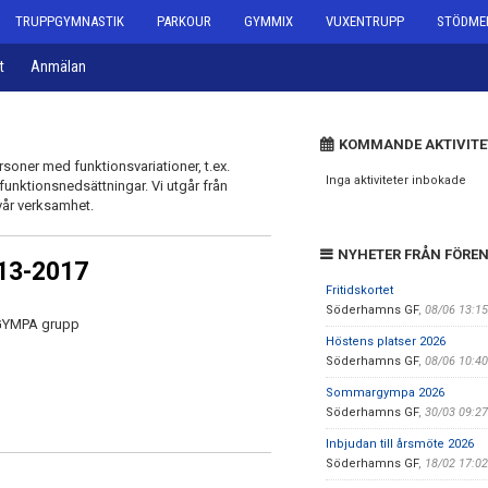
TRUPPGYMNASTIK
PARKOUR
GYMMIX
VUXENTRUPP
STÖDME
t
Anmälan
KOMMANDE AKTIVITE
oner med funktionsvariationer, t.ex.
Inga aktiviteter inbokade
 funktionsnedsättningar. Vi utgår från
 vår verksamhet.
NYHETER FRÅN FÖRE
013-2017
Fritidskortet
Söderhamns GF
,
08/06 13:1
N GYMPA grupp
Höstens platser 2026
Söderhamns GF
,
08/06 10:4
Sommargympa 2026
Söderhamns GF
,
30/03 09:2
Inbjudan till årsmöte 2026
Söderhamns GF
,
18/02 17:0