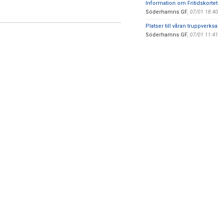
Information om Fritidskortet
Söderhamns GF
,
07/01 18:4
Platser till våran truppverk
Söderhamns GF
,
07/01 11:4