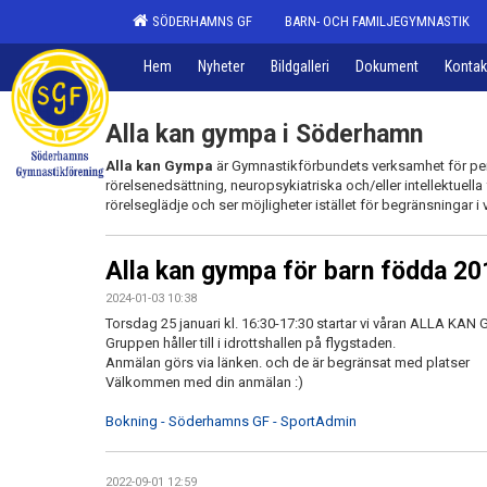
SÖDERHAMNS GF
BARN- OCH FAMILJEGYMNASTIK
Hem
Nyheter
Bildgalleri
Dokument
Kontak
Alla kan gympa i Söderhamn
Alla
kan
Gympa
är Gymnastikförbundets verksamhet för pers
rörelsenedsättning, neuropsykiatriska och/eller intellektuella
rörelseglädje och ser möjligheter istället för begränsningar i
Alla kan gympa för barn födda 2
2024-01-03 10:38
Torsdag 25 januari kl. 16:30-17:30 startar vi våran ALLA KA
Gruppen håller till i idrottshallen på flygstaden.
Anmälan görs via länken. och de är begränsat med platser
Välkommen med din anmälan :)
Bokning - Söderhamns GF - SportAdmin
2022-09-01 12:59