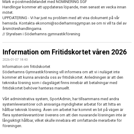
Märk e-postmeddelandet med NOMINERING SGF
Handlingar kommer att uppdateras löpande, men senast en vecka innan
mötet.
UPPDATERING - Vi har just nu problem med att visa dokument på vår
hemsida. Kontakta ekonomi@soderhamnsgympan.se om ni vill ta del av
årsmöteshandlingarna.
// Styrelsen i Söderhamns gymnastikförening
Information om Fritidskortet våren 2026
2026-01-07 18:40
Information om fritidskortet
Söderhamns Gymnastikförening vill informera om att vi i nuläget inte
kommer att kunna använda oss av fritidskortet. Anledningen är att den
tekniska lösning som i dagsläget finns innebär att betalningar med
fritidskortet behöver hanteras manuellt.
Vårt administrativa system, SportAdmin, har tillsammans med andra
systemleverantörer och ansvariga myndigheter arbetat för att hitta en
hållbar teknisk lösning. Även om arbetet har kommit en bit på vägen är
flera systemleverantörer överens om att den nuvarande lösningen inte är
långsiktigt hållbar, vilket skulle innebära ett omfattande merarbete för
föreningen.