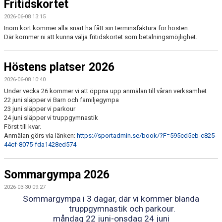
DOKUMENT
Fritidskortet
2026-06-08 13:15
TÄVLING 9-10 MAJ
Inom kort kommer alla snart ha fått sin terminsfaktura för hösten.
Där kommer ni att kunna välja fritidskortet som betalningsmöjlighet.
Höstens platser 2026
2026-06-08 10:40
Under vecka 26 kommer vi att öppna upp anmälan till våran verksamhet
22 juni släpper vi Barn och familjegympa
23 juni släpper vi parkour
24 juni släpper vi truppgymnastik
Först till kvar.
Anmälan görs via länken:
https://sportadmin.se/book/?F=595cd5eb-c825-
44cf-8075-fda1428ed574
Sommargympa 2026
2026-03-30 09:27
Sommargympa i 3 dagar, där vi kommer blanda
truppgymnastik och parkour.
måndag 22 juni-onsdag 24 juni