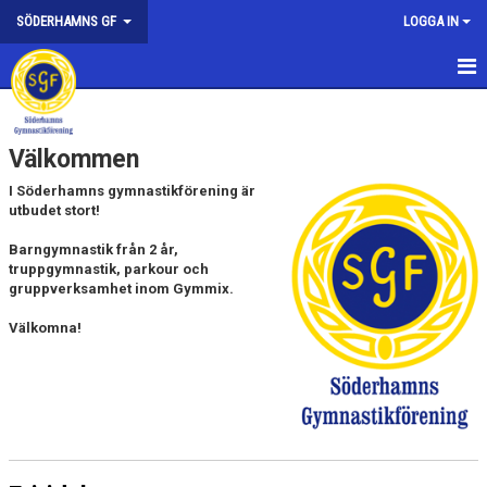
SÖDERHAMNS GF
LOGGA IN
HEM
Välkommen
NYHETER
I Söderhamns gymnastikförening är
FÖRENINGEN
utbudet stort!
Barngymnastik från 2 år,
KONTAKTA OSS
truppgymnastik, parkour
och
gruppverksamhet inom Gymmix.
HEDERSMEDLEMMAR
Välkomna!
SPONSORER
KALAS
FÖRENINGEN I MEDIA