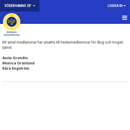
SÖDERHAMNS GF
LOGGA IN
HEM
NYHETER
Ett antal medlemmar har utsetts till hedermedlemmar för lång och trogen
tjänst:
FÖRENINGEN
Anita Grundin
Monica Granlund
KONTAKTA OSS
Kåre Engström
HEDERSMEDLEMMAR
SPONSORER
KALAS
FÖRENINGEN I MEDIA