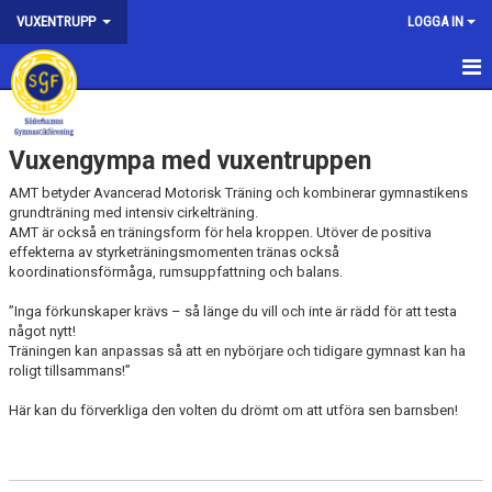
VUXENTRUPP
LOGGA IN
ANMÄLAN
Vuxengympa med vuxentruppen
KONTAKT
AMT betyder Avancerad Motorisk Träning och kombinerar gymnastikens
TRÄNINGSTIDER
grundträning med intensiv cirkelträning.
AMT är också en träningsform för hela kroppen. Utöver de positiva
effekterna av styrketräningsmomenten tränas också
VUXENGYMPA - VAD ÄR DET?
koordinationsförmåga, rumsuppfattning och balans.
AVGIFT/FÖRSÄKRING/LICENS
”Inga förkunskaper krävs – så länge du vill och inte är rädd för att testa
något nytt!
DOKUMENT
Träningen kan anpassas så att en nybörjare och tidigare gymnast kan ha
roligt tillsammans!”
Här kan du förverkliga den volten du drömt om att utföra sen barnsben!