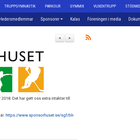
TRUPPGYMNASTIK
PARKOUR
GYMMIX
VUXENTRUPP
STÖDME
Hedersmedlemmar
Sponsorer
Kalas
Föreningen i media
Dokum
<
>
18. Det har gett oss extra intäkter till
är:
https://www.sponsorhuset.se/sgf/bli-