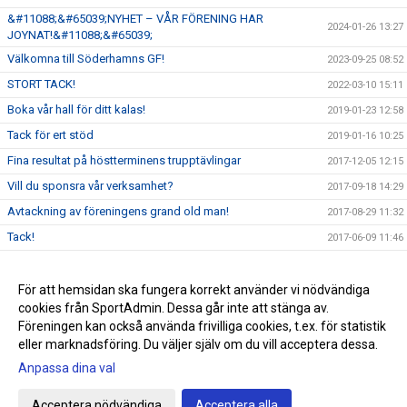
&#11088;&#65039;NYHET – VÅR FÖRENING HAR
2024-01-26 13:27
JOYNAT!&#11088;&#65039;
Välkomna till Söderhamns GF!
2023-09-25 08:52
STORT TACK!
2022-03-10 15:11
Boka vår hall för ditt kalas!
2019-01-23 12:58
Tack för ert stöd
2019-01-16 10:25
Fina resultat på höstterminens trupptävlingar
2017-12-05 12:15
Vill du sponsra vår verksamhet?
2017-09-18 14:29
Avtackning av föreningens grand old man!
2017-08-29 11:32
Tack!
2017-06-09 11:46
Vinst för föreningen
2017-06-08 12:54
Sponsorhuset
För att hemsidan ska fungera korrekt använder vi nödvändiga
2017-03-09 14:23
cookies från SportAdmin. Dessa går inte att stänga av.
Ny hall för truppen
2016-05-02 20:14
Föreningen kan också använda frivilliga cookies, t.ex. för statistik
eller marknadsföring. Du väljer själv om du vill acceptera dessa.
Anpassa dina val
Cookie-inställningar
Gå till Webbversion
Acceptera nödvändiga
Acceptera alla