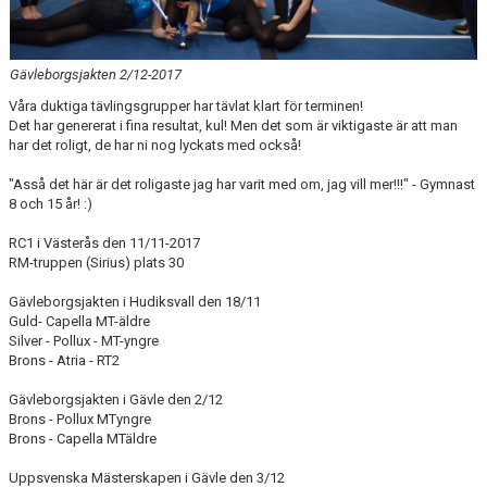
DOKUMENT
TÄVLING 9-10 MAJ
Gävleborgsjakten 2/12-2017
Våra duktiga tävlingsgrupper har tävlat klart för terminen!
Det har genererat i fina resultat, kul! Men det som är viktigaste är att man
har det roligt, de har ni nog lyckats med också!
"Asså det här är det roligaste jag har varit med om, jag vill mer!!!" - Gymnast
8 och 15 år! :)
RC1 i Västerås den 11/11-2017
RM-truppen (Sirius) plats 30
Gävleborgsjakten i Hudiksvall den 18/11
Guld- Capella MT-äldre
Silver - Pollux - MT-yngre
Brons - Atria - RT2
Gävleborgsjakten i Gävle den 2/12
Brons - Pollux MTyngre
Brons - Capella MTäldre
Uppsvenska Mästerskapen i Gävle den 3/12