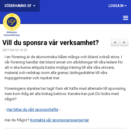
SÖDERHAMNS GF
LOGGA IN
HEM
Vill du sponsra vår verksamhet?
NYHETER
<
>
2017-09-18 14:29
FÖRENINGEN
I en förening är de ekonomiska hålen många och ibland också stora. I
vår förening handlar det bland annat om utbildningar till våra ledare för
att vi ska kunna erbjuda bästa möjliga träning till alla våra utövare,
KONTAKTA OSS
material och redskap inom alla grenar, tävlingsdräkter till våra
truppgymnaster och mycket mer.
HEDERSMEDLEMMAR
Föreningens styrelse har tagit fram ett häfte med alternativ till sponsring,
SPONSORER
men kom ihåg att alla bidrag behövs. Kanske kan just DU bidra med
något?
KALAS
-
Här hittar du vårt sponsorhäfte
-
FÖRENINGEN I MEDIA
Har du frågor?
Kontakta vår sponsoransvarige här
.