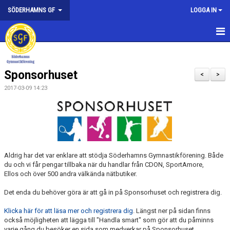
SÖDERHAMNS GF
LOGGA IN
HEM
Sponsorhuset
NYHETER
<
>
2017-03-09 14:23
FÖRENINGEN
KONTAKTA OSS
HEDERSMEDLEMMAR
Aldrig har det var enklare att stödja Söderhamns Gymnastikförening. Både
SPONSORER
du och vi får pengar tillbaka när du handlar från CDON, SportAmore,
Ellos och över 500 andra välkända nätbutiker.
KALAS
Det enda du behöver göra är att gå in på Sponsorhuset och registrera dig.
FÖRENINGEN I MEDIA
Klicka här för att läsa mer och registrera dig
. Längst ner på sidan finns
också möjligheten att lägga till "Handla smart" som gör att du påminns
varje gång du besöker en sida som medverkar på Sponsorhuset.