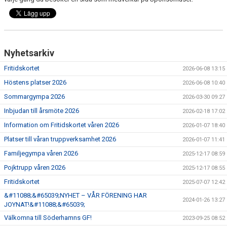
DOKUMENT
TÄVLING 9-10 MAJ
Nyhetsarkiv
Fritidskortet
2026-06-08 13:15
Höstens platser 2026
2026-06-08 10:40
Sommargympa 2026
2026-03-30 09:27
Inbjudan till årsmöte 2026
2026-02-18 17:02
Information om Fritidskortet våren 2026
2026-01-07 18:40
Platser till våran truppverksamhet 2026
2026-01-07 11:41
Familjegympa våren 2026
2025-12-17 08:59
Pojktrupp våren 2026
2025-12-17 08:55
Fritidskortet
2025-07-07 12:42
&#11088;&#65039;NYHET – VÅR FÖRENING HAR
2024-01-26 13:27
JOYNAT!&#11088;&#65039;
Välkomna till Söderhamns GF!
2023-09-25 08:52