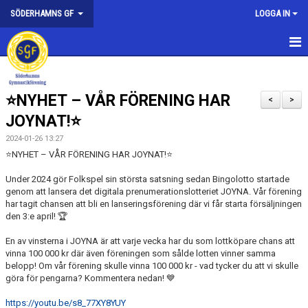
SÖDERHAMNS GF
LOGGA IN
HEM
⭐️NYHET – VÅR FÖRENING HAR
NYHETER
<
>
JOYNAT!⭐️
FÖRENINGEN
2024-01-26 13:27
⭐️NYHET – VÅR FÖRENING HAR JOYNAT!⭐️
KONTAKTA OSS
Under 2024 gör Folkspel sin största satsning sedan Bingolotto startade
HEDERSMEDLEMMAR
genom att lansera det digitala prenumerationslotteriet JOYNA. Vår förening
har tagit chansen att bli en lanseringsförening där vi får starta försäljningen
den 3:e april! 🏆
SPONSORER
En av vinsterna i JOYNA är att varje vecka har du som lottköpare chans att
KALAS
vinna 100 000 kr där även föreningen som sålde lotten vinner samma
belopp! Om vår förening skulle vinna 100 000 kr - vad tycker du att vi skulle
göra för pengarna? Kommentera nedan! 💙
FÖRENINGEN I MEDIA
https://youtu.be/s8_77XY8YUY