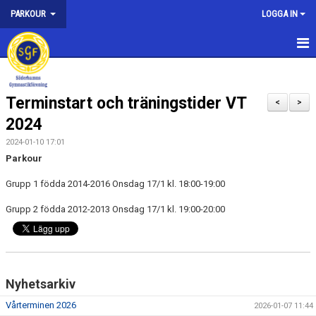
PARKOUR
LOGGA IN
HEM
Terminstart och träningstider VT
NYHETER
<
>
2024
KONTAKT
2024-01-10 17:01
Parkour
DET ÄR HÄR PARKOUR - INSPIRATION
Grupp 1 födda 2014-2016 Onsdag 17/1 kl. 18:00-19:00
AVGIFTER
Grupp 2 födda 2012-2013 Onsdag 17/1 kl. 19:00-20:00
ANMÄLAN
HALLTIDER
Nyhetsarkiv
TRÄNINGSTIDER
Vårterminen 2026
2026-01-07 11:44