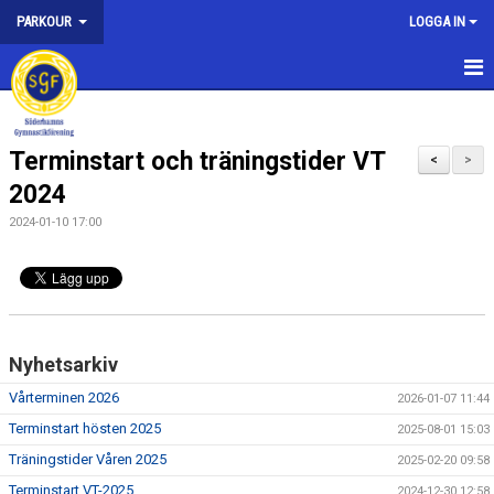
PARKOUR
LOGGA IN
HEM
Terminstart och träningstider VT
NYHETER
<
>
2024
KONTAKT
2024-01-10 17:00
DET ÄR HÄR PARKOUR - INSPIRATION
AVGIFTER
ANMÄLAN
Nyhetsarkiv
HALLTIDER
Vårterminen 2026
2026-01-07 11:44
Terminstart hösten 2025
2025-08-01 15:03
TRÄNINGSTIDER
Träningstider Våren 2025
2025-02-20 09:58
Terminstart VT-2025
2024-12-30 12:58