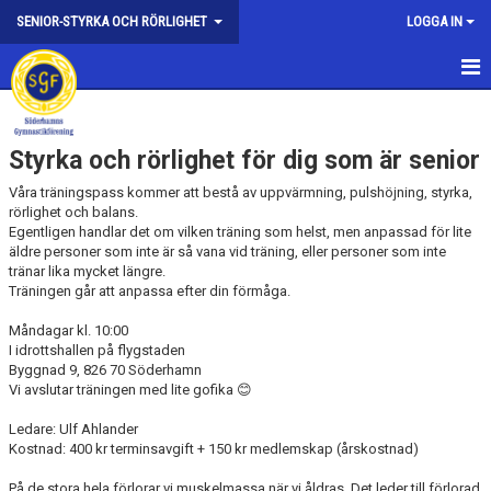
SENIOR-STYRKA OCH RÖRLIGHET
LOGGA IN
HEM
Styrka och rörlighet för dig som är senior
NYHETER
Våra träningspass kommer att bestå av uppvärmning, pulshöjning, styrka,
DOKUMENT
rörlighet och balans.
Egentligen handlar det om vilken träning som helst, men anpassad för lite
äldre personer som inte är så vana vid träning, eller personer som inte
BILDGALLERI
tränar lika mycket längre.
Träningen går att anpassa efter din förmåga.
KONTAKT
Måndagar kl. 10:00
I idrottshallen på flygstaden
Byggnad 9, 826 70 Söderhamn
Vi avslutar träningen med lite gofika 😊
Ledare: Ulf Ahlander
Kostnad: 400 kr terminsavgift + 150 kr medlemskap (årskostnad)
På de stora hela förlorar vi muskelmassa när vi åldras. Det leder till förlorad