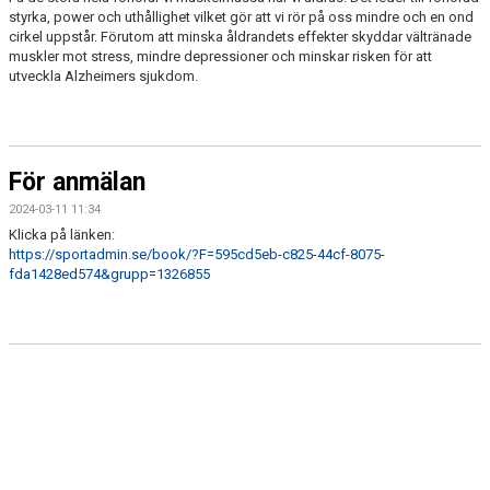
styrka, power och uthållighet vilket gör att vi rör på oss mindre och en ond
cirkel uppstår. Förutom att minska åldrandets effekter skyddar vältränade
muskler mot stress, mindre depressioner och minskar risken för att
utveckla Alzheimers sjukdom.
För anmälan
2024-03-11 11:34
Klicka på länken:
https://sportadmin.se/book/?F=595cd5eb-c825-44cf-8075-
fda1428ed574&grupp=1326855