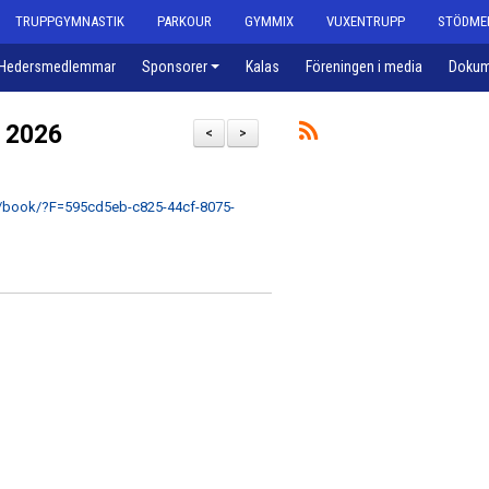
TRUPPGYMNASTIK
PARKOUR
GYMMIX
VUXENTRUPP
STÖDME
Hedersmedlemmar
Sponsorer
Kalas
Föreningen i media
Dokum
t 2026
<
>
e/book/?F=595cd5eb-c825-44cf-8075-